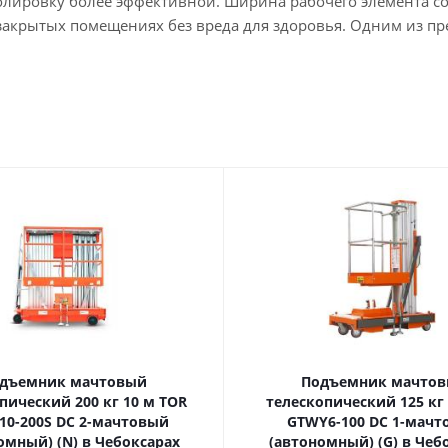
олировку более эффективной. Ширина рабочего элемента со
закрытых помещениях без вреда для здоровья. Одним из п
дъемник мачтовый
Подъемник мачто
ский 200 кг 10 м TOR
телескопический 125 кг 6 м TOR
10-200S DC 2-мачтовый
GTWY6-100 DC 1-мач
омный) (N) в Чебоксарах
(автономный) (G) в Чеб