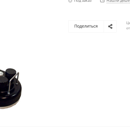
Под заказ
Нашли деше
Ц
Поделиться
о