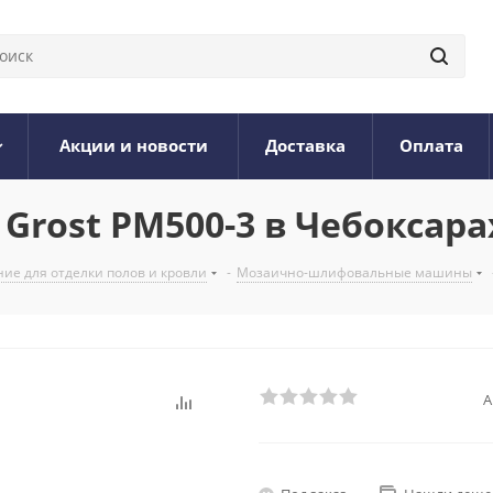
Акции и новости
Доставка
Оплата
rost PM500-3 в Чебоксара
ие для отделки полов и кровли
-
Мозаично-шлифовальные машины
А