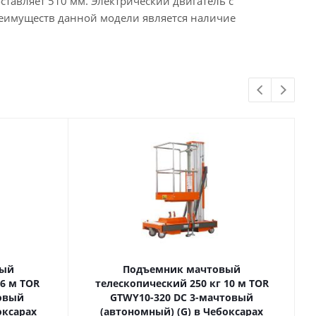
ставляет 510 мм. Электрический двигатель с
реимуществ данной модели является наличие
вый
Подъемник мачтовый
телескопический 250 кг 10 м TOR
товый
GTWY10-320 DC 3-мачтовый
оксарах
(автономный) (G) в Чебоксарах