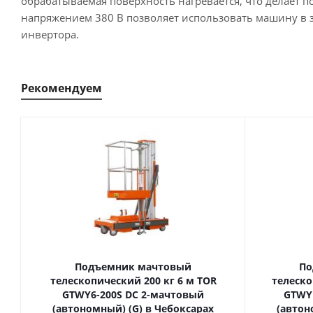
обрабатываемая поверхность нагревается, что делает п
напряжением 380 В позволяет использовать машину в 
инвертора.
Рекомендуем
Подъемник мачтовый
По
телескопический 200 кг 6 м TOR
телескопиче
GTWY6-200S DC 2-мачтовый
GTWY
(автономный) (G) в Чебоксарах
(автон