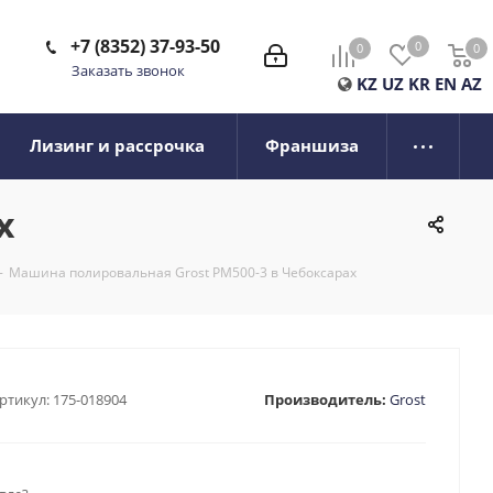
+7 (8352) 37-93-50
0
0
0
0
Заказать звонок
KZ
UZ
KR
EN
AZ
Лизинг и рассрочка
Франшиза
х
-
Машина полировальная Grost PM500-3 в Чебоксарах
ртикул:
175-018904
Производитель:
Grost