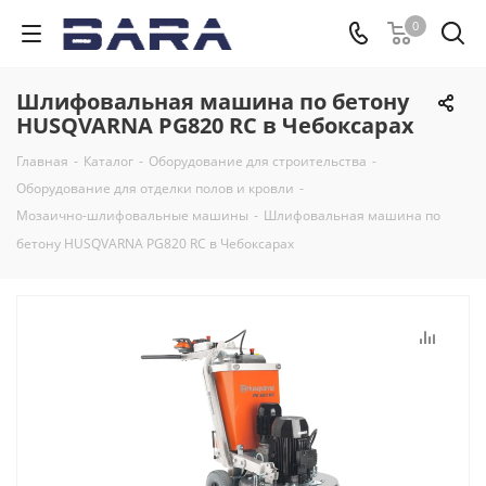
0
Шлифовальная машина по бетону
HUSQVARNA PG820 RC в Чебоксарах
Главная
-
Каталог
-
Оборудование для строительства
-
Оборудование для отделки полов и кровли
-
Мозаично-шлифовальные машины
-
Шлифовальная машина по
бетону HUSQVARNA PG820 RC в Чебоксарах