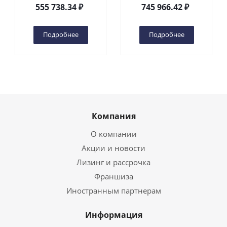
DC 2-мачтовый
200S DC 2-мачтовый
555 738.34
₽
745 966.42
₽
(автономный) (G) в
(автономный) (N) в
Чебоксарах
Чебоксарах
Подробнее
Подробнее
Компания
О компании
Акции и новости
Лизинг и рассрочка
Франшиза
Иностранным партнерам
Информация