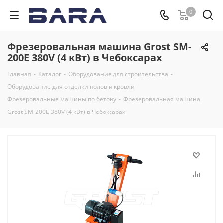
0
Фрезеровальная машина Grost SM-
200E 380V (4 кВт) в Чебоксарах
Главная
-
Каталог
-
Оборудование для строительства
-
Оборудование для отделки полов и кровли
-
Фрезеровальные машины по бетону
-
Фрезеровальная машина
Grost SM-200E 380V (4 кВт) в Чебоксарах