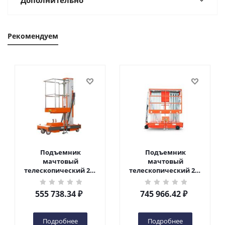
Дополнительно
Рекомендуем
Подъемник
Подъемник
мачтовый
мачтовый
телескопический 200
телескопический 200
кг 6 м TOR GTWY6-200S
кг 10 м TOR GTWY10-
DC 2-мачтовый
200S DC 2-мачтовый
555 738.34
₽
745 966.42
₽
(автономный) (G) в
(автономный) (N) в
Чебоксарах
Чебоксарах
Подробнее
Подробнее