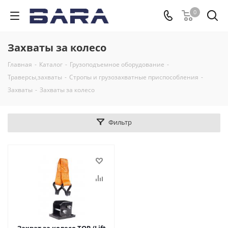
0
Захваты за колесо
Главная
-
Каталог
-
Грузоподъемное оборудование
-
Траверсы,захваты
-
Стропы и грузозахватные приспособления
-
Захваты
-
Захваты за колесо
Фильтр