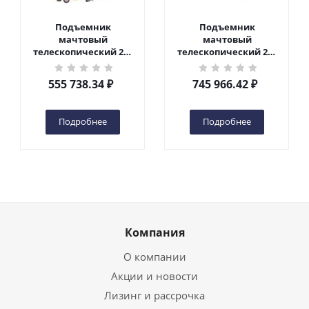
Подъемник
Подъемник
мачтовый
мачтовый
телескопический 200
телескопический 200
кг 6 м TOR GTWY6-200S
кг 10 м TOR GTWY10-
DC 2-мачтовый
200S DC 2-мачтовый
555 738.34
₽
745 966.42
₽
(автономный) (G) в
(автономный) (N) в
Чебоксарах
Чебоксарах
Подробнее
Подробнее
Компания
О компании
Акции и новости
Лизинг и рассрочка