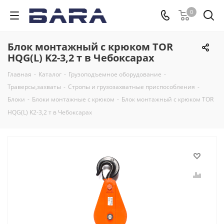
0
Блок монтажный с крюком TOR
HQG(L) K2-3,2 т в Чебоксарах
Главная
-
Каталог
-
Грузоподъемное оборудование
-
Траверсы,захваты
-
Стропы и грузозахватные приспособления
-
Блоки
-
Блоки монтажные с крюком
-
Блок монтажный с крюком TOR
HQG(L) K2-3,2 т в Чебоксарах