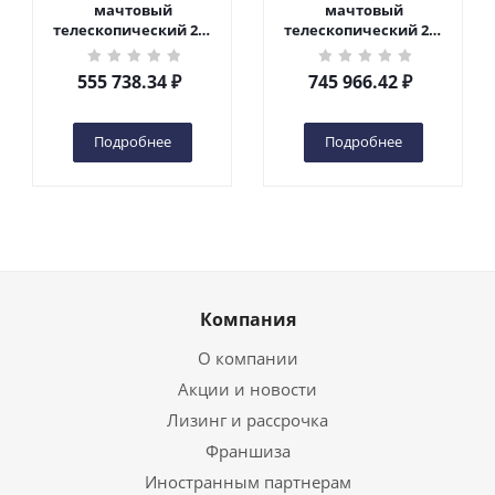
мачтовый
мачтовый
телескопический 200
телескопический 200
кг 6 м TOR GTWY6-200S
кг 10 м TOR GTWY10-
DC 2-мачтовый
200S DC 2-мачтовый
555 738.34
₽
745 966.42
₽
(автономный) (G) в
(автономный) (N) в
Чебоксарах
Чебоксарах
Подробнее
Подробнее
Компания
О компании
Акции и новости
Лизинг и рассрочка
Франшиза
Иностранным партнерам