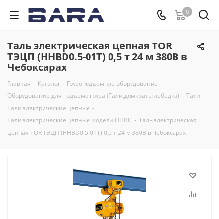
0
Таль электрическая цепная TOR
ТЭЦП (HHBD0.5-01T) 0,5 т 24 м 380В в
Чебоксарах
Главная
-
Каталог
-
Грузоподъемное оборудование
-
Оборудование для подъема груза (Тали,домкраты,лебедка)
-
Тали
-
Тали электрические цепные
-
Тали электрические цепные модели HHBD
-
Таль электрическая
цепная TOR ТЭЦП (HHBD0.5-01T) 0,5 т 24 м 380В в Чебоксарах