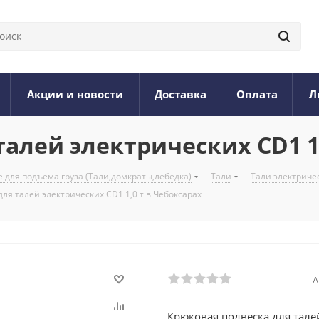
Акции и новости
Доставка
Оплата
Л
алей электрических CD1 1,
 для подъема груза (Тали,домкраты,лебедка)
-
Тали
-
Тали электриче
ля талей электрических CD1 1,0 т в Чебоксарах
А
Крюковая подвеска для талей