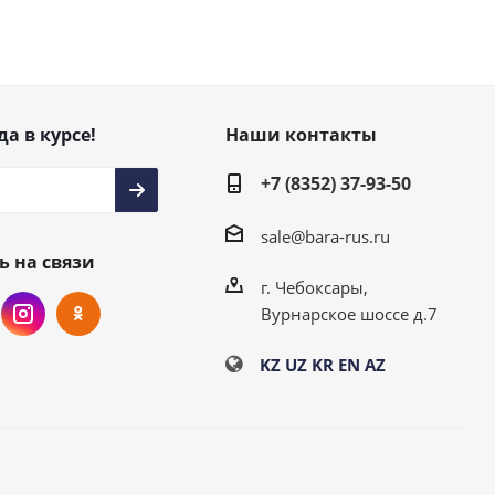
да в курсе!
Наши контакты
+7 (8352) 37-93-50
sale@bara-rus.ru
ь на связи
г. Чебоксары,
Вурнарское шоссе д.7
KZ
UZ
KR
EN
AZ