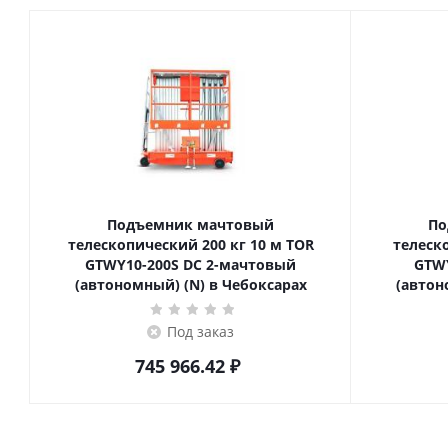
Подъемник мачтовый
По
телескопический 200 кг 10 м TOR
телескопич
GTWY10-200S DC 2-мачтовый
GTWY
(автономный) (N) в Чебоксарах
(автон
Под заказ
745 966.42
₽