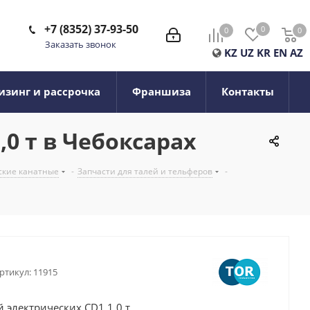
+7 (8352) 37-93-50
0
0
0
0
Заказать звонок
KZ
UZ
KR
EN
AZ
изинг и рассрочка
Франшиза
Контакты
0 т в Чебоксарах
ские канатные
-
Запчасти для талей и тельферов
-
ртикул:
11915
 электрических CD1 1,0 т