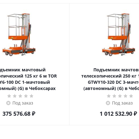
дъемник мачтовый
Подъемник мачто
еский 125 кг 6 м TOR
телескопический 250 кг 10 м TOR
6-100 DC 1-мачтовый
GTWY10-320 DC 3-мач
омный) (G) в Чебоксарах
(автономный) (G) в Чеб
Под заказ
Под заказ
375 576.68
₽
1 012 532.90
₽