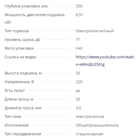
Глубина упаковки, мм
250
Мощность двигателя подъёма,
0,51
кВт
Тип тормоза
Электромагнитный
Уровень шума, дБ
71
Фото упаковки
Нет
Ссылка на видео
https://www.youtube.com/watch?
v=eWxdjU2SXIg
Высота подъема, м
20
Напряжение, В
220
Есть пульт
да
Длина троса, м
20
Диаметр троса, мм
3,0
Тип тали
электрическая
Исполнение
Общепромышленное
Тип передвижения
стационарная