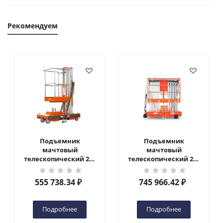
Рекомендуем
Подъемник
Подъемник
мачтовый
мачтовый
телескопический 200
телескопический 200
кг 6 м TOR GTWY6-200S
кг 10 м TOR GTWY10-
DC 2-мачтовый
200S DC 2-мачтовый
555 738.34
₽
745 966.42
₽
(автономный) (G) в
(автономный) (N) в
Чебоксарах
Чебоксарах
Подробнее
Подробнее