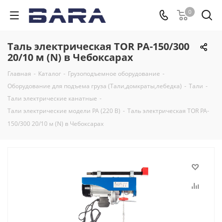
0
Таль электрическая TOR PA-150/300
20/10 м (N) в Чебоксарах
Главная
-
Каталог
-
Грузоподъемное оборудование
-
Оборудование для подъема груза (Тали,домкраты,лебедка)
-
Тали
-
Тали электрические канатные
-
Тали электрические модели РА (220 В)
-
Таль электрическая TOR PA-
150/300 20/10 м (N) в Чебоксарах