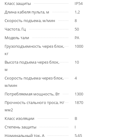
Класс защиты
IP54
Длина кабеля пульта, м
1,2
Скорость подъема, м/мин
8
Частота, Гц
50
Модель тали
РА
Грузоподъемность через блок,
1000
кг
Высота подъема через блок,
10
м
Скорость подъема через блок,
4
м/мин
Потребляемая мощность, Вт
1300
Прочность стального троса, Н/
1870
мм2
Класс изоляции
В
Степень защиты
I
Номинальный ток, А
5,65