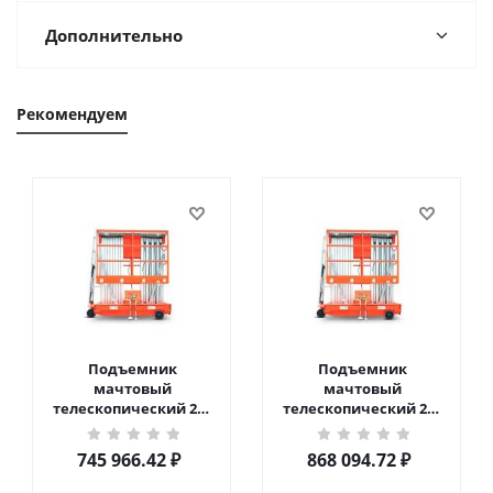
Дополнительно
Рекомендуем
Подъемник
Подъемник
мачтовый
мачтовый
телескопический 200
телескопический 200
кг 10 м TOR GTWY10-
кг 12 м TOR GTWY12-
200S DC 2-мачтовый
200S DC 2-мачтовый
745 966.42
₽
868 094.72
₽
(автономный) (N) в
(автономный) (N) в
Чебоксарах
Чебоксарах