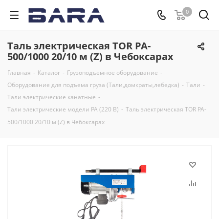
0
Таль электрическая TOR PA-
500/1000 20/10 м (Z) в Чебоксарах
Главная
-
Каталог
-
Грузоподъемное оборудование
-
Оборудование для подъема груза (Тали,домкраты,лебедка)
-
Тали
-
Тали электрические канатные
-
Тали электрические модели РА (220 В)
-
Таль электрическая TOR PA-
500/1000 20/10 м (Z) в Чебоксарах