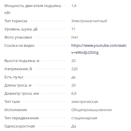
Мощность двигателя подъёма,
1,6
кВт
Тип тормоза
Электромагнитный
Уровень шума, дБ
71
Фото упаковки
Нет
Ссылка на видео
https://www.youtube.com/watch?
v=eWxdjU2SXIg
Высота подъема, м
20
Напряжение, В
220
Есть пульт
да
Длина троса, м
20
Диаметр троса, мм
6,0
Тип тали
электрическая
Исполнение
Общепромышленное
Тип передвижения
стационарная
Односкоростная
Да