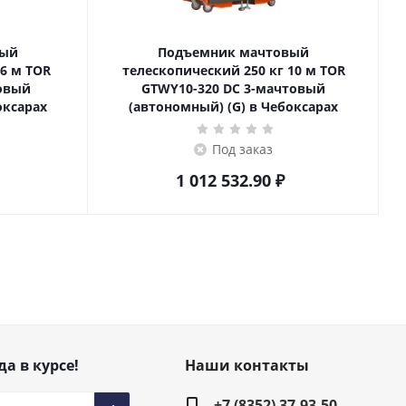
вый
Подъемник мачтовый
телескопический 250 кг 10 м TOR
товый
GTWY10-320 DC 3-мачтовый
оксарах
(автономный) (G) в Чебоксарах
Под заказ
1 012 532.90
₽
да в курсе!
Наши контакты
+7 (8352) 37-93-50