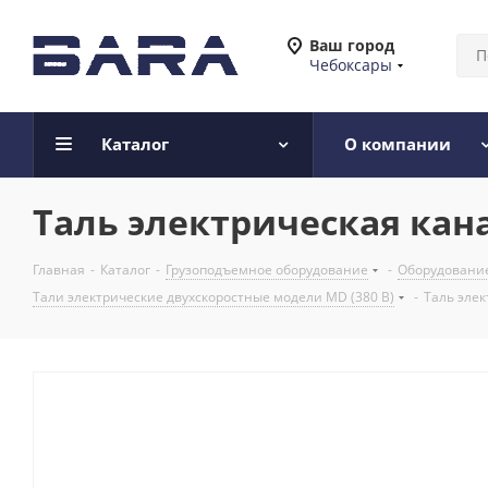
Ваш город
Чебоксары
Каталог
О компании
Таль электрическая кана
Главная
-
Каталог
-
Грузоподъемное оборудование
-
Оборудование
Тали электрические двухскоростные модели MD (380 В)
-
Таль элек