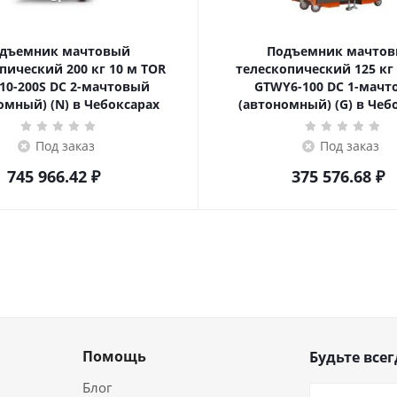
дъемник мачтовый
Подъемник мачто
ский 200 кг 10 м TOR
телескопический 125 кг 6 м TOR
10-200S DC 2-мачтовый
GTWY6-100 DC 1-мач
омный) (N) в Чебоксарах
(автономный) (G) в Чеб
Под заказ
Под заказ
745 966.42
₽
375 576.68
₽
Помощь
Будьте всег
Блог