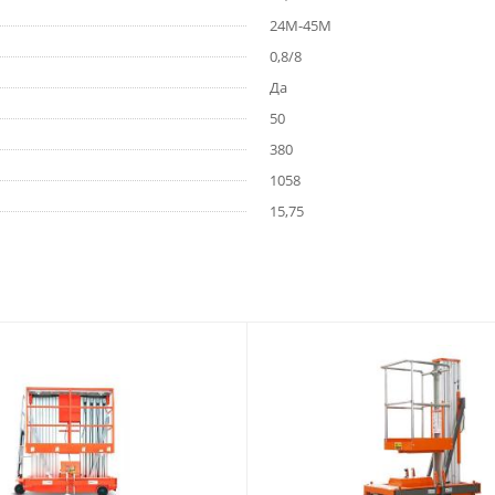
24М-45М
0,8/8
Да
50
380
1058
15,75