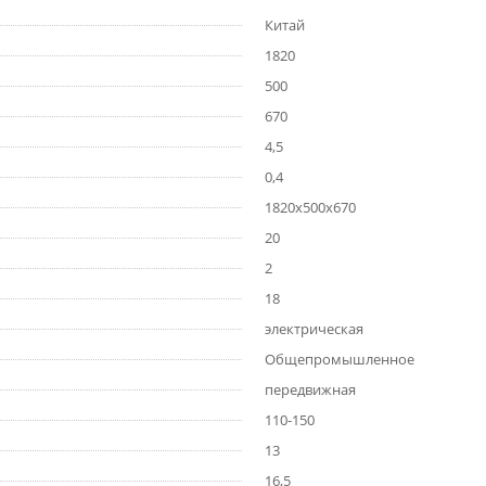
Китай
1820
500
670
4,5
0,4
1820х500х670
20
2
18
электрическая
Общепромышленное
передвижная
110-150
13
16,5