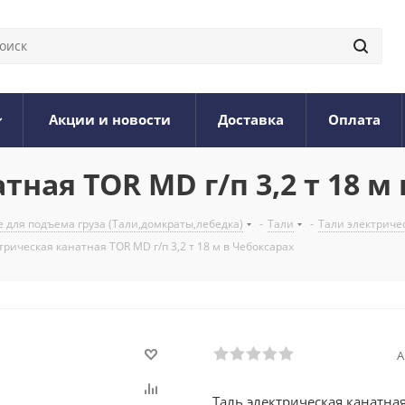
Акции и новости
Доставка
Оплата
тная TOR MD г/п 3,2 т 18 м
 для подъема груза (Тали,домкраты,лебедка)
-
Тали
-
Тали электриче
трическая канатная TOR MD г/п 3,2 т 18 м в Чебоксарах
А
Таль электрическая канатная