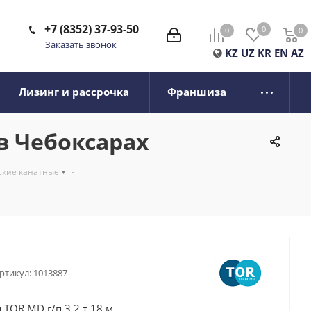
+7 (8352) 37-93-50
0
0
0
0
Заказать звонок
KZ
UZ
KR
EN
AZ
Лизинг и рассрочка
Франшиза
 в Чебоксарах
ские канатные
-
ртикул:
1013887
 TOR MD г/п 3,2 т 18 м