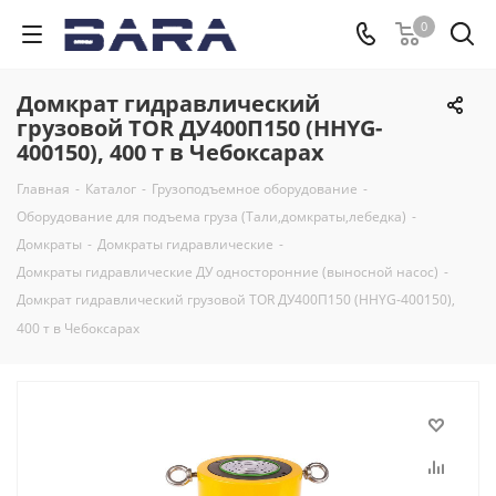
0
Домкрат гидравлический
грузовой TOR ДУ400П150 (HHYG-
400150), 400 т в Чебоксарах
Главная
-
Каталог
-
Грузоподъемное оборудование
-
Оборудование для подъема груза (Тали,домкраты,лебедка)
-
Домкраты
-
Домкраты гидравлические
-
Домкраты гидравлические ДУ односторонние (выносной насос)
-
Домкрат гидравлический грузовой TOR ДУ400П150 (HHYG-400150),
400 т в Чебоксарах