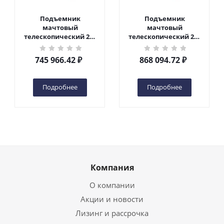
Подъемник
Подъемник
мачтовый
мачтовый
телескопический 200
телескопический 200
кг 10 м TOR GTWY10-
кг 12 м TOR GTWY12-
200S DC 2-мачтовый
200S DC 2-мачтовый
745 966.42
₽
868 094.72
₽
(автономный) (N) в
(автономный) (N) в
Чебоксарах
Чебоксарах
Подробнее
Подробнее
Компания
О компании
Акции и новости
Лизинг и рассрочка