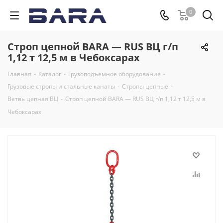
0
Строп цепной BARA — RUS ВЦ г/п
1,12 т 12,5 м в Чебоксарах
Главная
-
Каталог
-
Грузоподъемное оборудование
-
Грузовые стропы и стальные канаты
-
Стропы цепные
-
Ветвь цепная ВЦ
-
Строп цепной BARA — RUS ВЦ г/п 1,12 т 12,5 м в
Чебоксарах