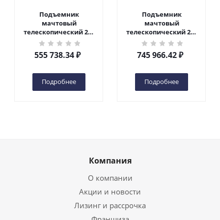
Подъемник
Подъемник
мачтовый
мачтовый
телескопический 200
телескопический 200
кг 6 м TOR GTWY6-200S
кг 10 м TOR GTWY10-
DC 2-мачтовый
200S DC 2-мачтовый
555 738.34
₽
745 966.42
₽
(автономный) (G) в
(автономный) (N) в
Чебоксарах
Чебоксарах
Подробнее
Подробнее
Компания
О компании
Акции и новости
Лизинг и рассрочка
Франшиза