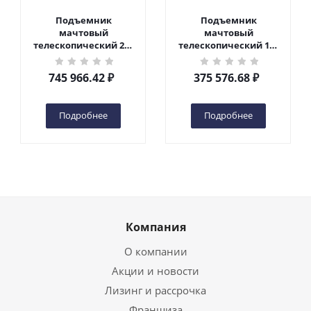
Подъемник
Подъемник
мачтовый
мачтовый
телескопический 200
телескопический 125
кг 10 м TOR GTWY10-
кг 6 м TOR GTWY6-100
200S DC 2-мачтовый
DC 1-мачтовый
745 966.42
₽
375 576.68
₽
(автономный) (N) в
(автономный) (G) в
Чебоксарах
Чебоксарах
Подробнее
Подробнее
Компания
О компании
Акции и новости
Лизинг и рассрочка
Франшиза