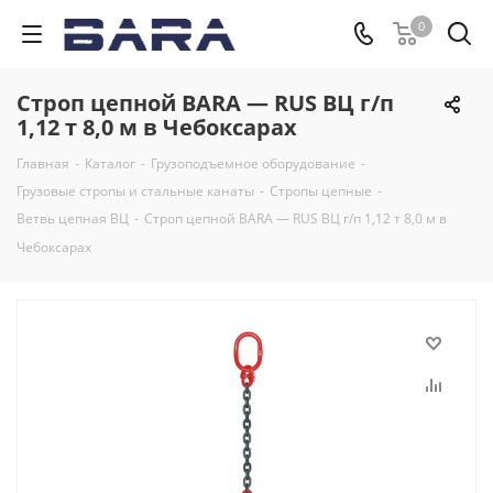
0
Строп цепной BARA — RUS ВЦ г/п
1,12 т 8,0 м в Чебоксарах
Главная
-
Каталог
-
Грузоподъемное оборудование
-
Грузовые стропы и стальные канаты
-
Стропы цепные
-
Ветвь цепная ВЦ
-
Строп цепной BARA — RUS ВЦ г/п 1,12 т 8,0 м в
Чебоксарах