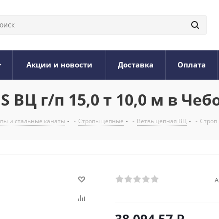
Акции и новости
Доставка
Оплата
ВЦ г/п 15,0 т 10,0 м в Чеб
опы и стальные канаты
-
Стропы цепные
-
Ветвь цепная ВЦ
-
Строп 
А