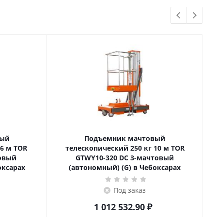
вый
Подъемник мачтовый
телескопический 250 кг 10 м TOR
товый
GTWY10-320 DC 3-мачтовый
оксарах
(автономный) (G) в Чебоксарах
Под заказ
1 012 532.90
₽