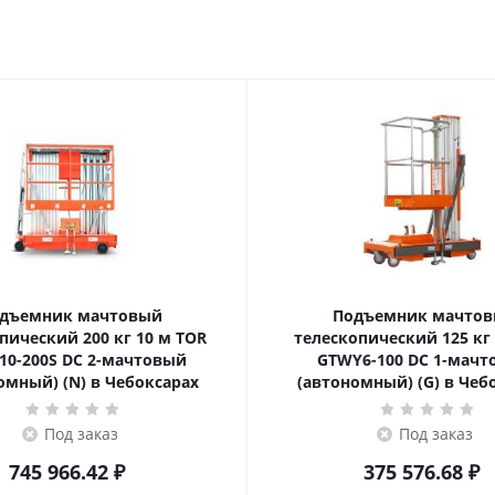
дъемник мачтовый
Подъемник мачто
ский 200 кг 10 м TOR
телескопический 125 кг 6 м TOR
10-200S DC 2-мачтовый
GTWY6-100 DC 1-мач
омный) (N) в Чебоксарах
(автономный) (G) в Чеб
Под заказ
Под заказ
745 966.42
₽
375 576.68
₽