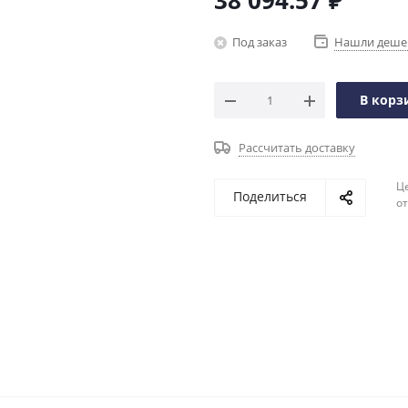
38 094.57
₽
Под заказ
Нашли деше
В корз
Рассчитать доставку
Ц
Поделиться
о