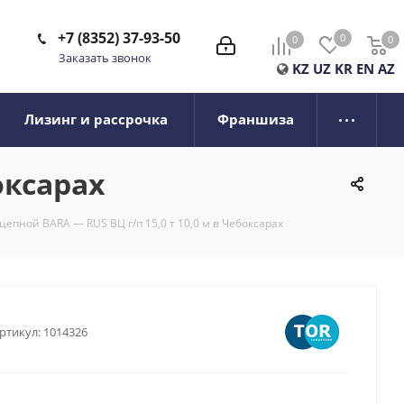
+7 (8352) 37-93-50
0
0
0
0
Заказать звонок
KZ
UZ
KR
EN
AZ
Лизинг и рассрочка
Франшиза
оксарах
цепной BARA — RUS ВЦ г/п 15,0 т 10,0 м в Чебоксарах
ртикул:
1014326