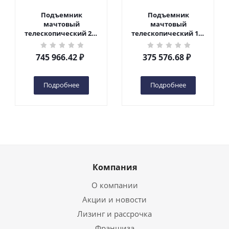
Подъемник
Подъемник
мачтовый
мачтовый
телескопический 200
телескопический 125
кг 10 м TOR GTWY10-
кг 6 м TOR GTWY6-100
200S DC 2-мачтовый
DC 1-мачтовый
745 966.42
₽
375 576.68
₽
(автономный) (N) в
(автономный) (G) в
Чебоксарах
Чебоксарах
Подробнее
Подробнее
Компания
О компании
Акции и новости
Лизинг и рассрочка
Франшиза