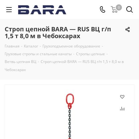
0
Строп цепной BARA — RUS ВЦ г/п
1,5 т 8,0 м в Чебоксарах
Главная
-
Каталог
-
Грузоподъемное оборудование
-
Грузовые стропы и стальные канаты
-
Стропы цепные
-
Ветвь цепная ВЦ
-
Строп цепной BARA — RUS ВЦ г/п 1,5 т 8,0 м в
Чебоксарах