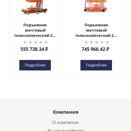
Подъемник
Подъемник
мачтовый
мачтовый
телескопический 200
телескопический 200
кг 6 м TOR GTWY6-200S
кг 10 м TOR GTWY10-
DC 2-мачтовый
200S DC 2-мачтовый
555 738.34
₽
745 966.42
₽
(автономный) (G) в
(автономный) (N) в
Чебоксарах
Чебоксарах
Подробнее
Подробнее
Компания
О компании
Акции и новости