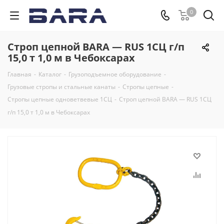
0
Строп цепной BARA — RUS 1СЦ г/п
15,0 т 1,0 м в Чебоксарах
Главная
-
Каталог
-
Грузоподъемное оборудование
-
Грузовые стропы и стальные канаты
-
Стропы цепные
-
Стропы цепные одноветвевые 1СЦ
-
Строп цепной BARA — RUS 1СЦ
г/п 15,0 т 1,0 м в Чебоксарах