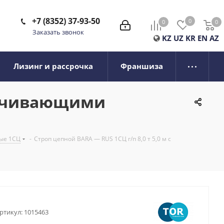
+7 (8352) 37-93-50
0
0
0
0
Заказать звонок
KZ
UZ
KR
EN
AZ
Лизинг и рассрочка
Франшиза
орачивающими
ые 1СЦ
-
Строп цепной BARA — RUS 1СЦ г/п 8,0 т 5,0 м с
ртикул:
1015463