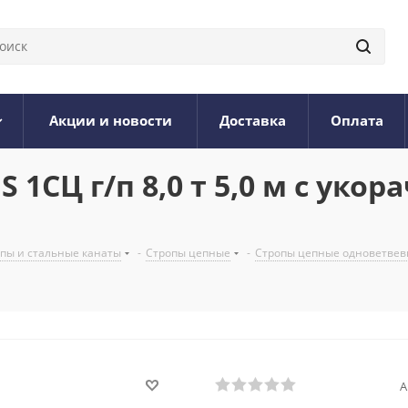
Акции и новости
Доставка
Оплата
 1СЦ г/п 8,0 т 5,0 м с ук
опы и стальные канаты
-
Стропы цепные
-
Стропы цепные одноветвев
А