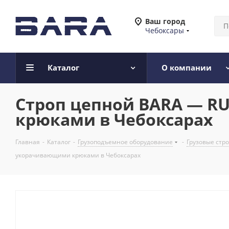
Ваш город
Чебоксары
Каталог
О компании
Строп цепной BARA — RUS
крюками в Чебоксарах
Главная
-
Каталог
-
Грузоподъемное оборудование
-
Грузовые стр
укорачивающими крюками в Чебоксарах