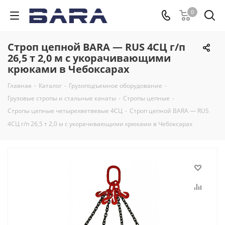
0
Строп цепной BARA — RUS 4СЦ г/п
26,5 т 2,0 м с укорачивающими
крюками в Чебоксарах
Главная
-
Каталог
-
Грузоподъемное оборудование
-
Грузовые стропы и стальные канаты
-
Стропы цепные
-
Стропы цепные четырехветвевые 4СЦ
-
Строп цепной BARA — RUS
4СЦ г/п 26,5 т 2,0 м с укорачивающими крюками в Чебоксарах