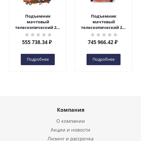
Подъемник
Подъемник
мачтовый
мачтовый
телескопический 200
телескопический 200
кг 6 м TOR GTWY6-200S
кг 10 м TOR GTWY10-
DC 2-мачтовый
200S DC 2-мачтовый
555 738.34
₽
745 966.42
₽
(автономный) (G) в
(автономный) (N) в
Чебоксарах
Чебоксарах
Подробнее
Подробнее
Компания
О компании
Акции и новости
Лизинг и рассрочка