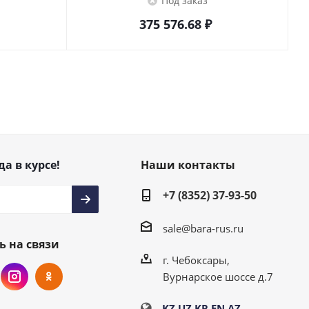
Под заказ
375 576.68
₽
да в курсе!
Наши контакты
+7 (8352) 37-93-50
sale@bara-rus.ru
ь на связи
г. Чебоксары,
Вурнарское шоссе д.7
KZ
UZ
KR
EN
AZ