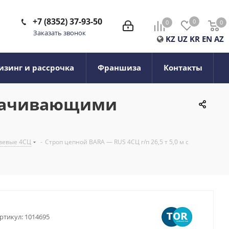
+7 (8352) 37-93-50
0
0
0
0
Заказать звонок
KZ
UZ
KR
EN
AZ
изинг и рассрочка
Франшиза
Контакты
корачивающими
вевые 4СЦ
-
Строп цепной BARA — RUS 4СЦ г/п 26,5 т 5,0 м с
ртикул:
1014695