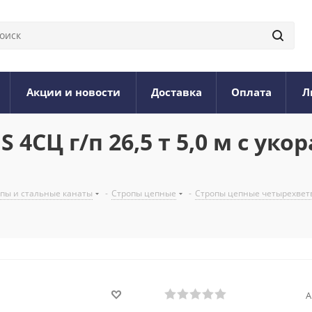
Акции и новости
Доставка
Оплата
Л
 4СЦ г/п 26,5 т 5,0 м с у
опы и стальные канаты
-
Стропы цепные
-
Стропы цепные четырехвет
А