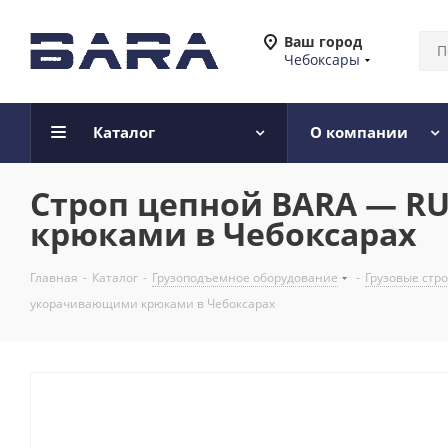
Ваш город
Чебоксары
Каталог
О компании
Строп цепной BARA — RUS
крюками в Чебоксарах
Главная
-
Каталог
-
Грузоподъемное оборудование
-
Грузовые стр
укорачивающими крюками в Чебоксарах