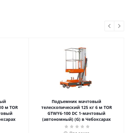
вый
Подъемник мачтовый
телескопический 125 кг 6 м TOR
товый
GTWY6-100 DC 1-мачтовый
оксарах
(автономный) (G) в Чебоксарах