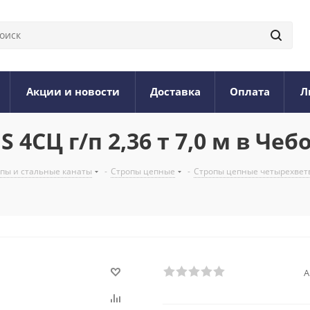
Акции и новости
Доставка
Оплата
Л
4СЦ г/п 2,36 т 7,0 м в Чеб
опы и стальные канаты
-
Стропы цепные
-
Стропы цепные четырехвет
А