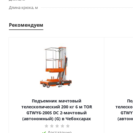
Длина крюка, м
Рекомендуем
Подъемник мачтовый
По
телескопический 200 кг 6 м TOR
телескопиче
GTWY6-200S DC 2-мачтовый
GTWY
(автономный) (G) в Чебоксарах
(автон
Достаточно