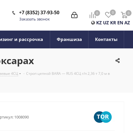
+7 (8352) 37-93-50
0
0
0
0
Заказать звонок
KZ
UZ
KR
EN
AZ
изинг и рассрочка
Франшиза
Контакты
оксарах
вевые 4СЦ
-
Строп цепной BARA — RUS 4СЦ г/п 2,36 т 7,0 м в
ртикул:
1008090