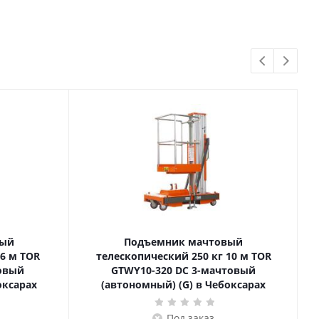
вый
Подъемник мачтовый
телескопический 250 кг 10 м TOR
товый
GTWY10-320 DC 3-мачтовый
оксарах
(автономный) (G) в Чебоксарах
Под заказ