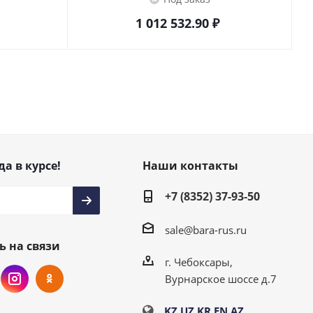
1 012 532.90
₽
да в курсе!
Наши контакты
+7 (8352) 37-93-50
sale@bara-rus.ru
ь на связи
г. Чебоксары,
Вурнарское шоссе д.7
KZ
UZ
KR
EN
AZ