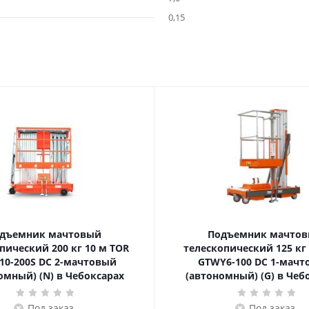
0,15
дъемник мачтовый
Подъемник мачто
ский 200 кг 10 м TOR
телескопический 125 кг 6 м TOR
10-200S DC 2-мачтовый
GTWY6-100 DC 1-мач
омный) (N) в Чебоксарах
(автономный) (G) в Чеб
Под заказ
Под заказ