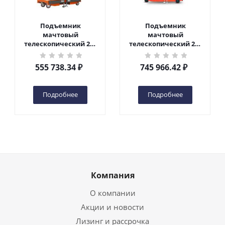
Подъемник
Подъемник
мачтовый
мачтовый
телескопический 200
телескопический 200
кг 6 м TOR GTWY6-200S
кг 10 м TOR GTWY10-
DC 2-мачтовый
200S DC 2-мачтовый
555 738.34
₽
745 966.42
₽
(автономный) (G) в
(автономный) (N) в
Чебоксарах
Чебоксарах
Подробнее
Подробнее
Компания
О компании
Акции и новости
Лизинг и рассрочка