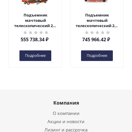
Подъемник
Подъемник
мачтовый
мачтовый
телескопический 200
телескопический 200
кг 6 м TOR GTWY6-200S
кг 10 м TOR GTWY10-
DC 2-мачтовый
200S DC 2-мачтовый
555 738.34
₽
745 966.42
₽
(автономный) (G) в
(автономный) (N) в
Чебоксарах
Чебоксарах
Подробнее
Подробнее
Компания
О компании
Акции и новости
Лизинг и рассрочка