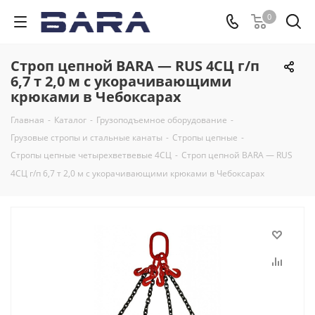
0
Строп цепной BARA — RUS 4СЦ г/п
6,7 т 2,0 м с укорачивающими
крюками в Чебоксарах
Главная
-
Каталог
-
Грузоподъемное оборудование
-
Грузовые стропы и стальные канаты
-
Стропы цепные
-
Стропы цепные четырехветвевые 4СЦ
-
Строп цепной BARA — RUS
4СЦ г/п 6,7 т 2,0 м с укорачивающими крюками в Чебоксарах