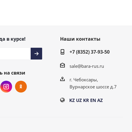
да в курсе!
Наши контакты
+7 (8352) 37-93-50
sale@bara-rus.ru
ь на связи
г. Чебоксары,
Вурнарское шоссе д.7
KZ
UZ
KR
EN
AZ