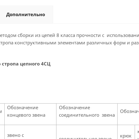
Дополнительно
етодом сборки из цепей 8 класса прочности с использован
стропа конструктивными элементами различных форм и ра
стропа цепного 4СЦ
Обозначение
Обозначение
м
Обозна
концевого звена
соединительного звена
звено с
крюк
соединительное звено