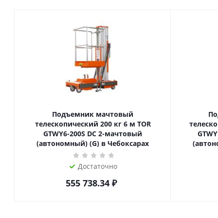
Подъемник мачтовый
По
телескопический 200 кг 6 м TOR
телескопиче
GTWY6-200S DC 2-мачтовый
GTWY
(автономный) (G) в Чебоксарах
(автон
Достаточно
555 738.34
₽