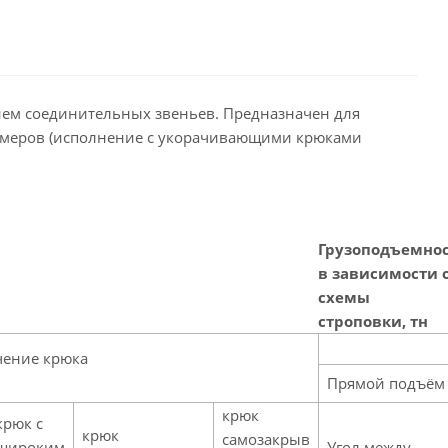
ием соединительных звеньев. Предназначен для
змеров (исполнение с укорачивающими крюками
Грузоподъемно
в зависимости 
схемы
строповки, тн
чение крюка
Прямой подъём
крюк
крюк с
крюк
самозакрыв
широким
Угол между