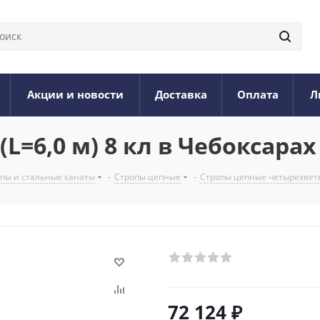
Акции и новости
Доставка
Оплата
Л
(L=6,0 м) 8 кл в Чебоксарах
опы и стальные канаты
-
Стропы цепные
-
Стропы цепные четырехвет
72 124
₽