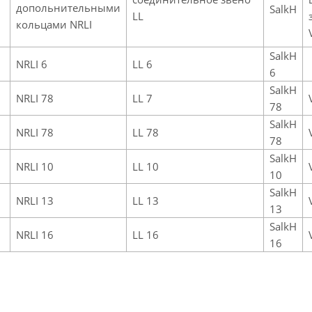
допольнительными
SalkH
LL
кольцами NRLI
SalkH
NRLI 6
LL 6
6
SalkH
NRLI 78
LL 7
78
SalkH
NRLI 78
LL 78
78
SalkH
NRLI 10
LL 10
10
SalkH
NRLI 13
LL 13
13
SalkH
NRLI 16
LL 16
16