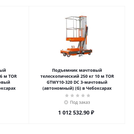
вый
Подъемник мачтовый
телескопический 250 кг 10 м TOR
товый
GTWY10-320 DC 3-мачтовый
оксарах
(автономный) (G) в Чебоксарах
Под заказ
1 012 532.90
₽