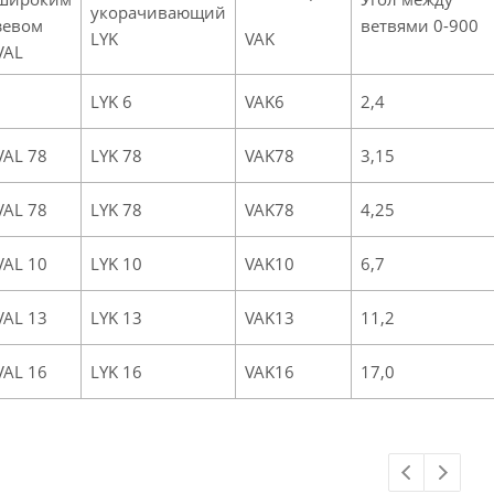
укорачивающий
зевом
ветвями 0-900
LYK
VAK
VAL
LYK 6
VAK6
2,4
VAL 78
LYK 78
VAK78
3,15
VAL 78
LYK 78
VAK78
4,25
VAL 10
LYK 10
VAK10
6,7
VAL 13
LYK 13
VAK13
11,2
VAL 16
LYK 16
VAK16
17,0