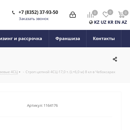
+7 (8352) 37-93-50
0
0
0
0
Заказать звонок
KZ
UZ
KR
EN
AZ
изинг и рассрочка
Франшиза
Контакты
вевые 4СЦ
-
Строп цепной 4СЦ-17,0 т. (L=6,0 м) 8 кл в Чебоксарах
Артикул:
1164176