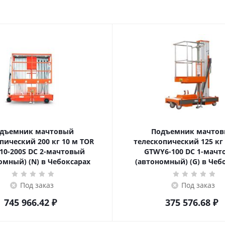
дъемник мачтовый
Подъемник мачто
ский 200 кг 10 м TOR
телескопический 125 кг 6 м TOR
10-200S DC 2-мачтовый
GTWY6-100 DC 1-мач
омный) (N) в Чебоксарах
(автономный) (G) в Чеб
Под заказ
Под заказ
745 966.42
₽
375 576.68
₽