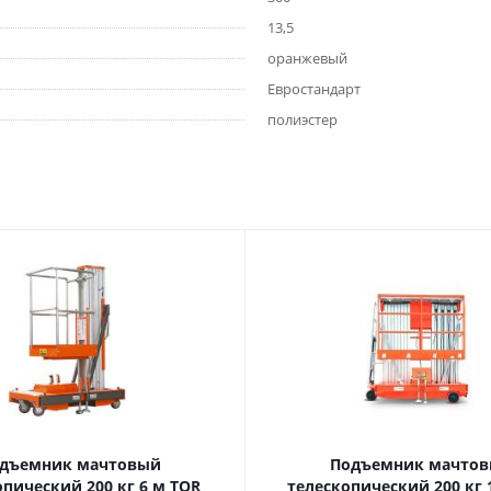
13,5
оранжевый
Евростандарт
полиэстер
дъемник мачтовый
Подъемник мачто
еский 200 кг 6 м TOR
телескопический 200 кг 10 м TOR