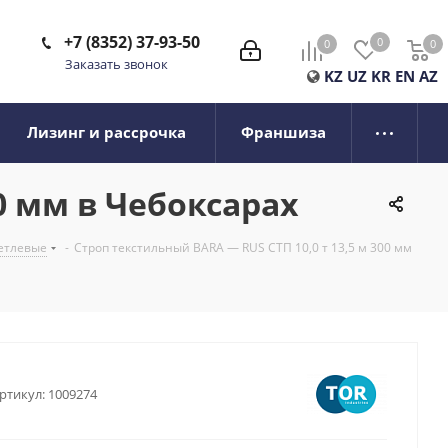
+7 (8352) 37-93-50
0
0
0
0
Заказать звонок
KZ
UZ
KR
EN
AZ
Лизинг и рассрочка
Франшиза
0 мм в Чебоксарах
етлевые
-
Строп текстильный BARA — RUS СТП 10,0 т 13,5 м 300 мм
ртикул:
1009274