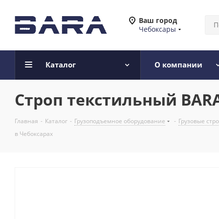
Ваш город
Чебоксары
Каталог
О компании
Строп текстильный BARA 
Главная
-
Каталог
-
Грузоподъемное оборудование
-
Грузовые стр
в Чебоксарах