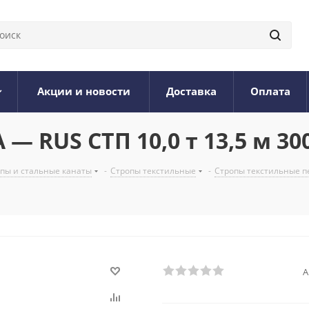
Акции и новости
Доставка
Оплата
— RUS СТП 10,0 т 13,5 м 30
опы и стальные канаты
-
Стропы текстильные
-
Стропы текстильные п
А