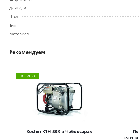
Длина, м
Цвет
Тип
Материал
Рекомендуем
НОВИНКА
Koshin KTH-50X в Чебоксарах
По
телескопич