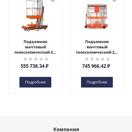
Подъемник
Подъемник
мачтовый
мачтовый
телескопический 200
телескопический 200
кг 6 м TOR GTWY6-200S
кг 10 м TOR GTWY10-
DC 2-мачтовый
200S DC 2-мачтовый
555 738.34
₽
745 966.42
₽
(автономный) (G) в
(автономный) (N) в
Чебоксарах
Чебоксарах
Подробнее
Подробнее
Компания