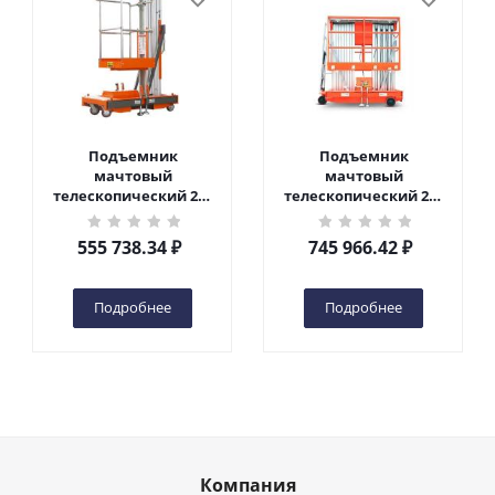
Подъемник
Подъемник
мачтовый
мачтовый
телескопический 200
телескопический 200
кг 6 м TOR GTWY6-200S
кг 10 м TOR GTWY10-
DC 2-мачтовый
200S DC 2-мачтовый
555 738.34
₽
745 966.42
₽
(автономный) (G) в
(автономный) (N) в
Чебоксарах
Чебоксарах
Подробнее
Подробнее
Компания