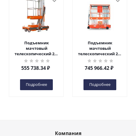
Подъемник
Подъемник
мачтовый
мачтовый
телескопический 200
телескопический 200
кг 6 м TOR GTWY6-200S
кг 10 м TOR GTWY10-
DC 2-мачтовый
200S DC 2-мачтовый
555 738.34
₽
745 966.42
₽
(автономный) (G) в
(автономный) (N) в
Чебоксарах
Чебоксарах
Подробнее
Подробнее
Компания