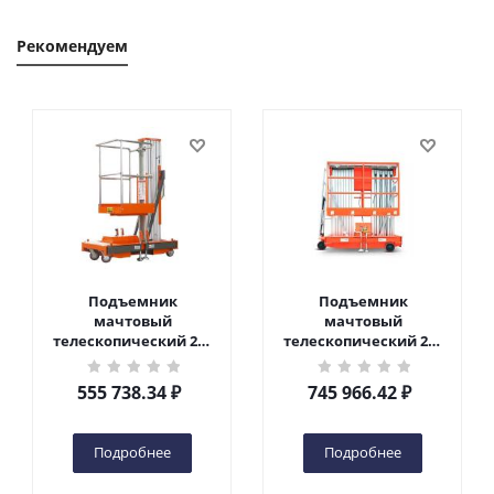
Рекомендуем
Подъемник
Подъемник
мачтовый
мачтовый
телескопический 200
телескопический 200
кг 6 м TOR GTWY6-200S
кг 10 м TOR GTWY10-
DC 2-мачтовый
200S DC 2-мачтовый
555 738.34
₽
745 966.42
₽
(автономный) (G) в
(автономный) (N) в
Чебоксарах
Чебоксарах
Подробнее
Подробнее