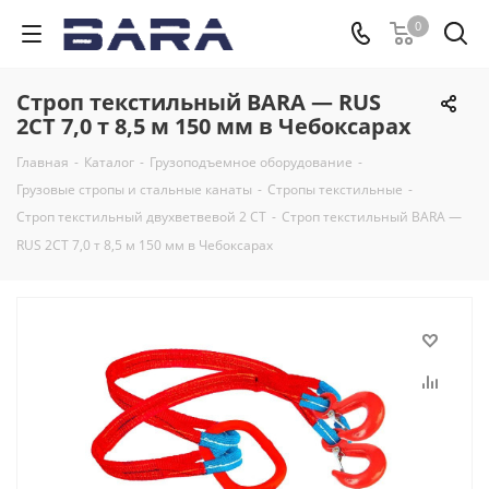
0
Строп текстильный BARA — RUS
2СТ 7,0 т 8,5 м 150 мм в Чебоксарах
Главная
-
Каталог
-
Грузоподъемное оборудование
-
Грузовые стропы и стальные канаты
-
Стропы текстильные
-
Строп текстильный двухветвевой 2 СТ
-
Строп текстильный BARA —
RUS 2СТ 7,0 т 8,5 м 150 мм в Чебоксарах