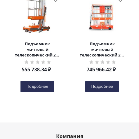
Подъемник
Подъемник
мачтовый
мачтовый
телескопический 200
телескопический 200
кг 6 м TOR GTWY6-200S
кг 10 м TOR GTWY10-
DC 2-мачтовый
200S DC 2-мачтовый
555 738.34
₽
745 966.42
₽
(автономный) (G) в
(автономный) (N) в
Чебоксарах
Чебоксарах
Подробнее
Подробнее
Компания