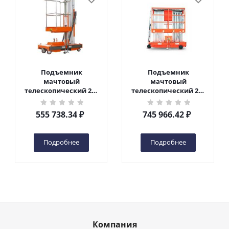
Подъемник
Подъемник
мачтовый
мачтовый
телескопический 200
телескопический 200
кг 6 м TOR GTWY6-200S
кг 10 м TOR GTWY10-
DC 2-мачтовый
200S DC 2-мачтовый
555 738.34
₽
745 966.42
₽
(автономный) (G) в
(автономный) (N) в
Чебоксарах
Чебоксарах
Подробнее
Подробнее
Компания