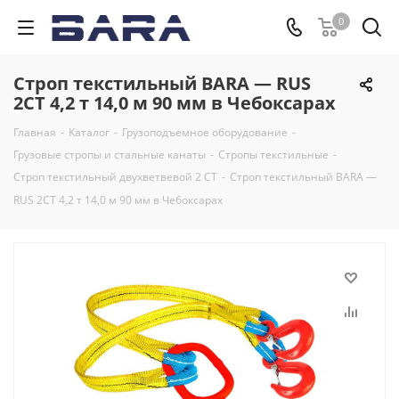
0
Строп текстильный BARA — RUS
2СТ 4,2 т 14,0 м 90 мм в Чебоксарах
Главная
-
Каталог
-
Грузоподъемное оборудование
-
Грузовые стропы и стальные канаты
-
Стропы текстильные
-
Строп текстильный двухветвевой 2 СТ
-
Строп текстильный BARA —
RUS 2СТ 4,2 т 14,0 м 90 мм в Чебоксарах