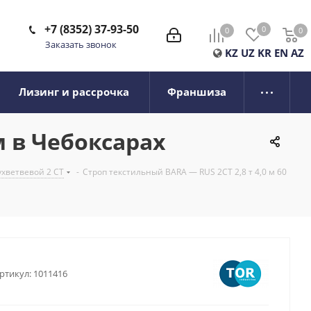
+7 (8352) 37-93-50
0
0
0
0
Заказать звонок
KZ
UZ
KR
EN
AZ
Лизинг и рассрочка
Франшиза
м в Чебоксарах
ухветвевой 2 СТ
-
Строп текстильный BARA — RUS 2СТ 2,8 т 4,0 м 60
ртикул:
1011416