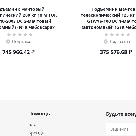
дъемник мачтовый
Подъемник мачто
ский 200 кг 10 м TOR
телескопический 125 кг 6 м TOR
10-200S DC 2-мачтовый
GTWY6-100 DC 1-мач
омный) (N) в Чебоксарах
(автономный) (G) в Чеб
Под заказ
Под заказ
745 966.42
₽
375 576.68
₽
Помощь
Будьте всег
Блог
Бренды