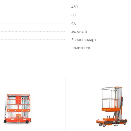
450
60
4,0
зеленый
Евростандарт
полиэстер