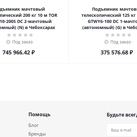
дъемник мачтовый
Подъемник мачто
ский 200 кг 10 м TOR
телескопический 125 кг 6 м TOR
10-200S DC 2-мачтовый
GTWY6-100 DC 1-мач
омный) (N) в Чебоксарах
(автономный) (G) в Чеб
Под заказ
Под заказ
745 966.42
₽
375 576.68
₽
Помощь
Будьте всег
Блог
Бренды