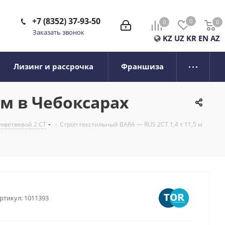
+7 (8352) 37-93-50
0
0
0
0
Заказать звонок
KZ
UZ
KR
EN
AZ
Лизинг и рассрочка
Франшиза
мм в Чебоксарах
ухветвевой 2 СТ
-
Строп текстильный BARA — RUS 2СТ 1,4 т 11,5 м
ртикул:
1011393