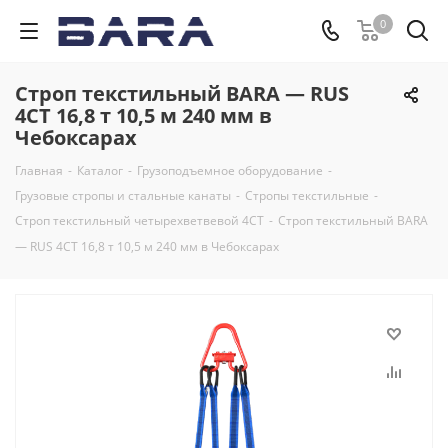
0
Строп текстильный BARA — RUS
4СТ 16,8 т 10,5 м 240 мм в
Чебоксарах
Главная
-
Каталог
-
Грузоподъемное оборудование
-
Грузовые стропы и стальные канаты
-
Стропы текстильные
-
Строп текстильный четырехветвевой 4СТ
-
Строп текстильный BARA
— RUS 4СТ 16,8 т 10,5 м 240 мм в Чебоксарах