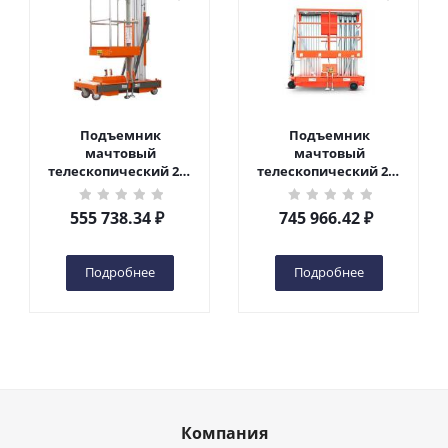
Подъемник
Подъемник
мачтовый
мачтовый
телескопический 200
телескопический 200
кг 6 м TOR GTWY6-200S
кг 10 м TOR GTWY10-
DC 2-мачтовый
200S DC 2-мачтовый
555 738.34
₽
745 966.42
₽
(автономный) (G) в
(автономный) (N) в
Чебоксарах
Чебоксарах
Подробнее
Подробнее
Компания