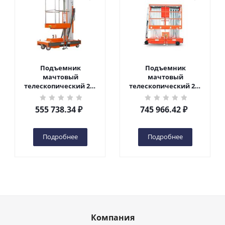
Подъемник
Подъемник
мачтовый
мачтовый
телескопический 200
телескопический 200
кг 6 м TOR GTWY6-200S
кг 10 м TOR GTWY10-
DC 2-мачтовый
200S DC 2-мачтовый
555 738.34
₽
745 966.42
₽
(автономный) (G) в
(автономный) (N) в
Чебоксарах
Чебоксарах
Подробнее
Подробнее
Компания