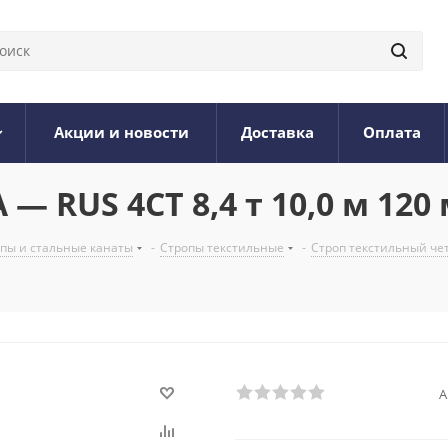
Акции и новости
Доставка
Оплата
— RUS 4СТ 8,4 т 10,0 м 120
опы и стальные канаты
-
Стропы текстильные
-
Строп текстильный че
А