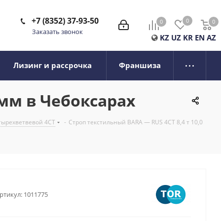
+7 (8352) 37-93-50
0
0
0
0
Заказать звонок
KZ
UZ
KR
EN
AZ
Лизинг и рассрочка
Франшиза
 мм в Чебоксарах
тырехветвевой 4СТ
-
Строп текстильный BARA — RUS 4СТ 8,4 т 10,0
ртикул:
1011775