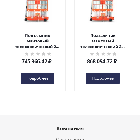
Подъемник
Подъемник
мачтовый
мачтовый
телескопический 200
телескопический 200
кг 10 м TOR GTWY10-
кг 12 м TOR GTWY12-
200S DC 2-мачтовый
200S DC 2-мачтовый
745 966.42
₽
868 094.72
₽
(автономный) (N) в
(автономный) (N) в
Чебоксарах
Чебоксарах
Подробнее
Подробнее
Компания
О компании