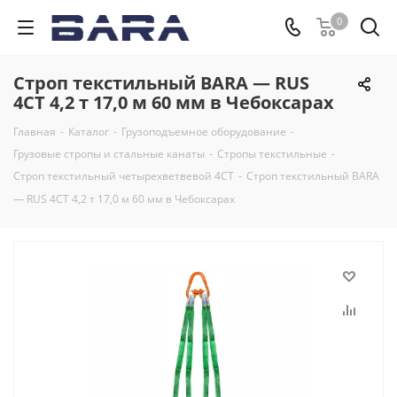
0
Строп текстильный BARA — RUS
4СТ 4,2 т 17,0 м 60 мм в Чебоксарах
Главная
-
Каталог
-
Грузоподъемное оборудование
-
Грузовые стропы и стальные канаты
-
Стропы текстильные
-
Строп текстильный четырехветвевой 4СТ
-
Строп текстильный BARA
— RUS 4СТ 4,2 т 17,0 м 60 мм в Чебоксарах