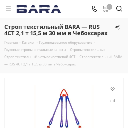
0
Строп текстильный BARA — RUS
4СТ 2,1 т 15,5 м 30 мм в Чебоксарах
Главная
-
Каталог
-
Грузоподъемное оборудование
-
Грузовые стропы и стальные канаты
-
Стропы текстильные
-
Строп текстильный четырехветвевой 4СТ
-
Строп текстильный BARA
— RUS 4СТ 2,1 т 15,5 м 30 мм в Чебоксарах