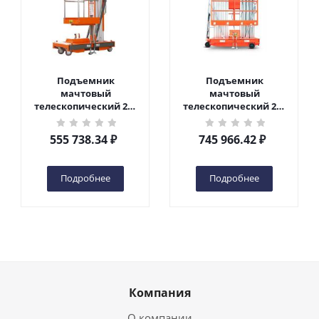
Подъемник
Подъемник
мачтовый
мачтовый
телескопический 200
телескопический 200
кг 6 м TOR GTWY6-200S
кг 10 м TOR GTWY10-
DC 2-мачтовый
200S DC 2-мачтовый
555 738.34
₽
745 966.42
₽
(автономный) (G) в
(автономный) (N) в
Чебоксарах
Чебоксарах
Подробнее
Подробнее
Компания
О компании