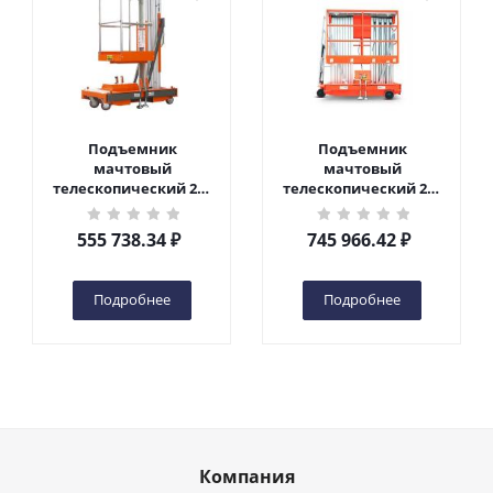
Подъемник
Подъемник
мачтовый
мачтовый
телескопический 200
телескопический 200
кг 6 м TOR GTWY6-200S
кг 10 м TOR GTWY10-
DC 2-мачтовый
200S DC 2-мачтовый
555 738.34
₽
745 966.42
₽
(автономный) (G) в
(автономный) (N) в
Чебоксарах
Чебоксарах
Подробнее
Подробнее
Компания