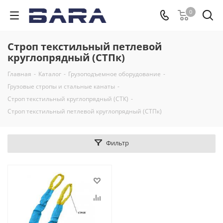
0
Строп текстильный петлевой
круглопрядный (СТПк)
Главная
-
Каталог
-
Грузоподъемное оборудование
-
Грузовые стропы и стальные канаты
-
Строп текстильный круглопрядный (СТК)
-
Строп текстильный петлевой круглопрядный (СТПк)
Фильтр