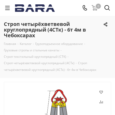
0
Строп четырёхветвевой
круглопрядный (4СТк) - 6т 4м в
Чебоксарах
Главная
-
Каталог
-
Грузоподъемное оборудование
-
Грузовые стропы и стальные канаты
-
Строп текстильный круглопрядный (СТК)
-
Строп четырёхветвевой круглопрядный (4СТк)
-
Строп
четырёхветвевой круглопрядный (4СТк) - 6т 4м в Чебоксарах