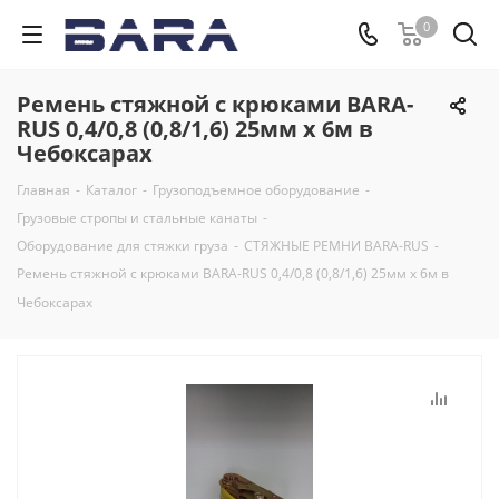
0
Ремень стяжной с крюками BARA-
RUS 0,4/0,8 (0,8/1,6) 25мм х 6м в
Чебоксарах
Главная
-
Каталог
-
Грузоподъемное оборудование
-
Грузовые стропы и стальные канаты
-
Оборудование для стяжки груза
-
СТЯЖНЫЕ РЕМНИ BARA-RUS
-
Ремень стяжной с крюками BARA-RUS 0,4/0,8 (0,8/1,6) 25мм х 6м в
Чебоксарах