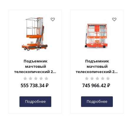
Подъемник
Подъемник
мачтовый
мачтовый
телескопический 200
телескопический 200
кг 6 м TOR GTWY6-200S
кг 10 м TOR GTWY10-
DC 2-мачтовый
200S DC 2-мачтовый
555 738.34
₽
745 966.42
₽
(автономный) (G) в
(автономный) (N) в
Чебоксарах
Чебоксарах
Подробнее
Подробнее