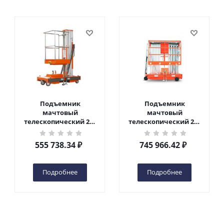
Подъемник
Подъемник
мачтовый
мачтовый
телескопический 200
телескопический 200
кг 6 м TOR GTWY6-200S
кг 10 м TOR GTWY10-
DC 2-мачтовый
200S DC 2-мачтовый
555 738.34
₽
745 966.42
₽
(автономный) (G) в
(автономный) (N) в
Чебоксарах
Чебоксарах
Подробнее
Подробнее