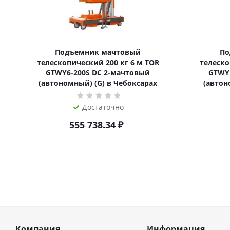
Подъемник мачтовый
По
телескопический 200 кг 6 м TOR
телескопиче
GTWY6-200S DC 2-мачтовый
GTWY
(автономный) (G) в Чебоксарах
(автон
Достаточно
555 738.34
₽
Компания
Информация