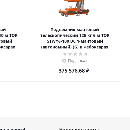
вый
Подъемник мачтовый
телескопический 125 кг 6 м TOR
товый
GTWY6-100 DC 1-мачтовый
оксарах
(автономный) (G) в Чебоксарах
Под заказ
375 576.68
₽
да в курсе!
Наши контакты