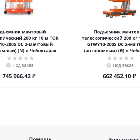
дъемник мачтовый
Подъемник мачто
ский 200 кг 10 м TOR
телескопический 200 кг 10 м TOR
10-200S DC 2-мачтовый
GTWY10-200S DC 2-мач
омный) (N) в Чебоксарах
(автономный) (G) в Чеб
Под заказ
Под заказ
745 966.42
₽
662 452.10
₽
Помощь
Будьте всег