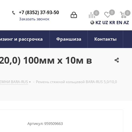
+7 (8352) 37-93-50
0
0
0
0
Заказать звонок
KZ
UZ
KR
EN
AZ
изинг и рассрочка
Франшиза
Контакты
20,0) 100мм х 10м в
ЕМНИ BARA-RUS
-
Ремень стяжной кольцевой BARA-RUS 5,0/10,0
Артикул:
959509663