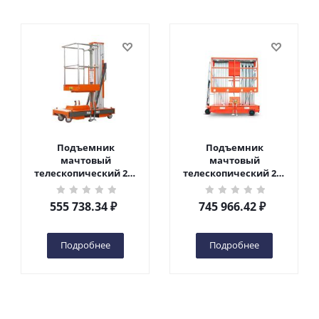
Подъемник
Подъемник
мачтовый
мачтовый
телескопический 200
телескопический 200
кг 6 м TOR GTWY6-200S
кг 10 м TOR GTWY10-
DC 2-мачтовый
200S DC 2-мачтовый
555 738.34
₽
745 966.42
₽
(автономный) (G) в
(автономный) (N) в
Чебоксарах
Чебоксарах
Подробнее
Подробнее