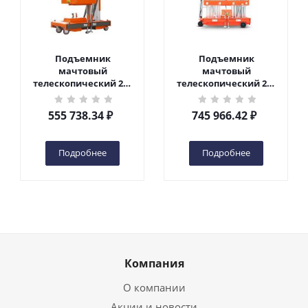
Подъемник
Подъемник
мачтовый
мачтовый
телескопический 200
телескопический 200
кг 6 м TOR GTWY6-200S
кг 10 м TOR GTWY10-
DC 2-мачтовый
200S DC 2-мачтовый
555 738.34
₽
745 966.42
₽
(автономный) (G) в
(автономный) (N) в
Чебоксарах
Чебоксарах
Подробнее
Подробнее
Компания
О компании
Акции и новости