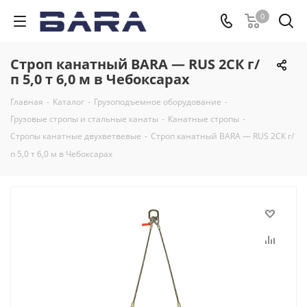
0
Строп канатный BARA — RUS 2СК г/
п 5,0 т 6,0 м в Чебоксарах
Главная
-
Каталог
-
Грузоподъемное оборудование
-
Грузовые стропы и стальные канаты
-
Канатные стропы
-
Стропы канатные двухветвевые
-
Строп канатный BARA — RUS 2СК г/
п 5,0 т 6,0 м в Чебоксарах