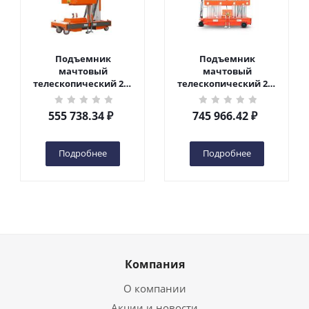
Подъемник
Подъемник
мачтовый
мачтовый
телескопический 200
телескопический 200
кг 6 м TOR GTWY6-200S
кг 10 м TOR GTWY10-
DC 2-мачтовый
200S DC 2-мачтовый
555 738.34
₽
745 966.42
₽
(автономный) (G) в
(автономный) (N) в
Чебоксарах
Чебоксарах
Подробнее
Подробнее
Компания
О компании
Акции и новости