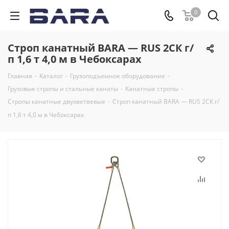
0
Строп канатный BARA — RUS 2СК г/
п 1,6 т 4,0 м в Чебоксарах
Главная
-
Каталог
-
Грузоподъемное оборудование
-
Грузовые стропы и стальные канаты
-
Канатные стропы
-
Стропы канатные двухветвевые
-
Строп канатный BARA — RUS 2СК г/
п 1,6 т 4,0 м в Чебоксарах