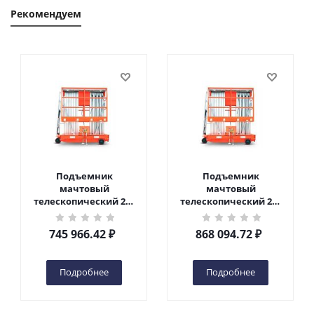
Рекомендуем
Подъемник
Подъемник
мачтовый
мачтовый
телескопический 200
телескопический 200
кг 10 м TOR GTWY10-
кг 12 м TOR GTWY12-
200S DC 2-мачтовый
200S DC 2-мачтовый
745 966.42
₽
868 094.72
₽
(автономный) (N) в
(автономный) (N) в
Чебоксарах
Чебоксарах
Подробнее
Подробнее