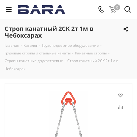
0
Строп канатный 2СК 2т 1м в
Чебоксарах
Главная
-
Каталог
-
Грузоподъемное оборудование
-
Грузовые стропы и стальные канаты
-
Канатные стропы
-
Стропы канатные двухветвевые
-
Строп канатный 2СК 2т 1м в
Чебоксарах