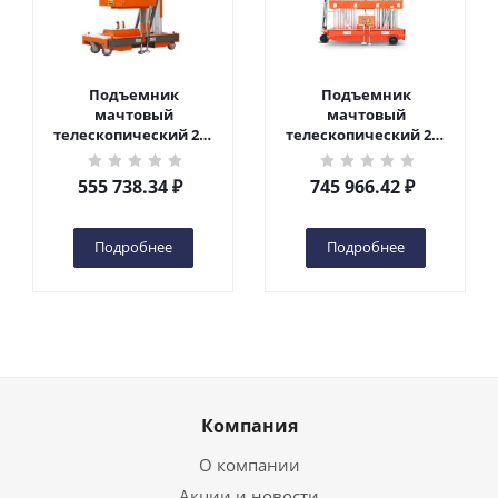
Подъемник
Подъемник
мачтовый
мачтовый
телескопический 200
телескопический 200
кг 6 м TOR GTWY6-200S
кг 10 м TOR GTWY10-
DC 2-мачтовый
200S DC 2-мачтовый
555 738.34
₽
745 966.42
₽
(автономный) (G) в
(автономный) (N) в
Чебоксарах
Чебоксарах
Подробнее
Подробнее
Компания
О компании
Акции и новости