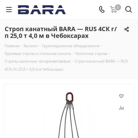
0
Строп канатный BARA — RUS 4СК г/
п 25,0 т 4,0 м в Чебоксарах
Главная
-
Каталог
-
Грузоподъемное оборудование
-
Грузовые стропы и стальные канаты
-
Канатные стропы
-
Стропы канатные четырехветвевые
-
Строп канатный BARA — RUS
4СК г/п 25,0 т 4,0 м в Чебоксарах