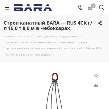
0
Строп канатный BARA — RUS 4СК г/
п 16,0 т 8,0 м в Чебоксарах
Главная
-
Каталог
-
Грузоподъемное оборудование
-
Грузовые стропы и стальные канаты
-
Канатные стропы
-
Стропы канатные четырехветвевые
-
Строп канатный BARA — RUS
4СК г/п 16,0 т 8,0 м в Чебоксарах