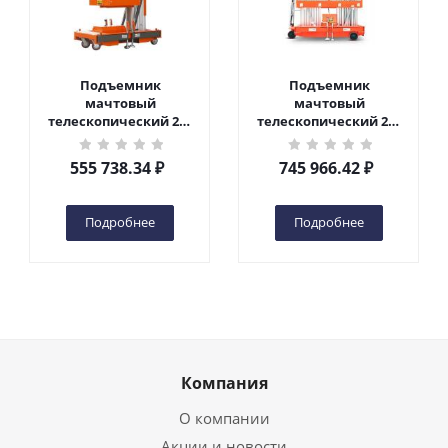
Подъемник
Подъемник
мачтовый
мачтовый
телескопический 200
телескопический 200
кг 6 м TOR GTWY6-200S
кг 10 м TOR GTWY10-
DC 2-мачтовый
200S DC 2-мачтовый
555 738.34
₽
745 966.42
₽
(автономный) (G) в
(автономный) (N) в
Чебоксарах
Чебоксарах
Подробнее
Подробнее
Компания
О компании
Акции и новости